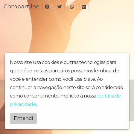
Compartilhe:
Nosso site usa cookies e outras tecnologias para
que nós e nossos parceiros possamos lembrar de
você e entender como você usa o site. Ao
continuar a navegação neste site será considerado
Informação, música, jornalismo e prestação de serviços
como consentimento implícito à nossa
política de
Radiobonsucesso
privacidade
.
by
BRASCAST
Entendi