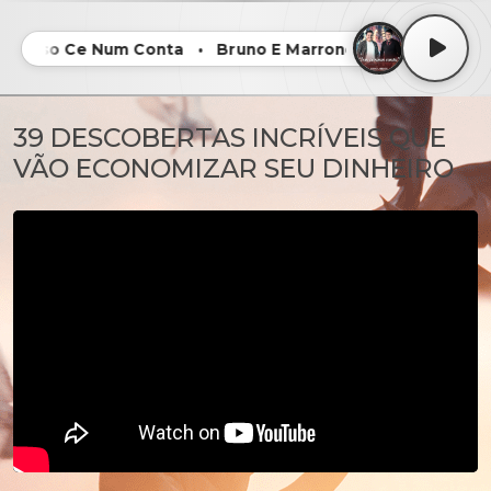
e - Isso Ce Num Conta • Bruno E Marrone - Isso Ce Num C
39 DESCOBERTAS INCRÍVEIS QUE
VÃO ECONOMIZAR SEU DINHEIRO