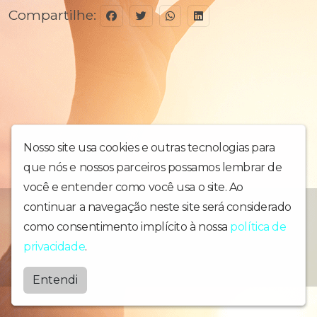
Compartilhe:
Nosso site usa cookies e outras tecnologias para
que nós e nossos parceiros possamos lembrar de
você e entender como você usa o site. Ao
continuar a navegação neste site será considerado
Informação, música, jornalismo e prestação de serviços
como consentimento implícito à nossa
política de
Radiobonsucesso
privacidade
.
by
BRASCAST
Entendi