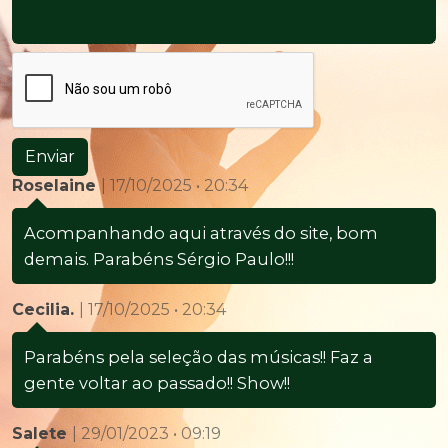
Enviar
Roselaine
| 17/10/2025 • 20:34
Acompanhando aqui através do site, bom
demais. Parabéns Sérgio Paulo!!!
Cecilia.
| 17/10/2025 • 20:34
Parabéns pela seleção das músicas!! Faz a
gente voltar ao passado!! Show!!
Salete
| 29/01/2023 • 09:19